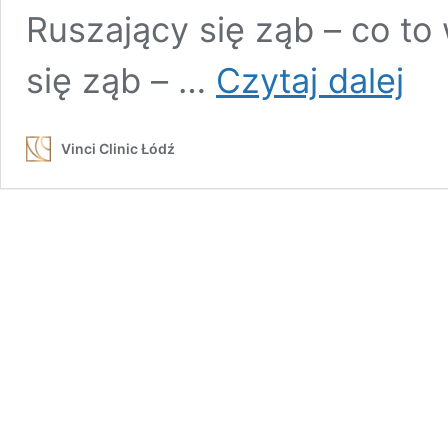
Ruszający się ząb – co to
Ruszaj
się ząb – …
Czytaj dalej
się
ząb
po
Vinci Clinic Łódź
wypad