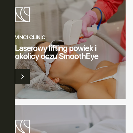
VINCI CLINIC
Laserowy lifting powiek i
okolicy oczu SmoothEye