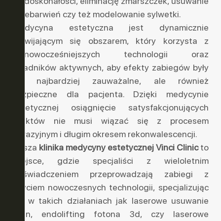
niedoskonałości, eliminację zmarszczek, usuwanie
przebarwień czy też modelowanie sylwetki.
Medycyna estetyczna jest dynamicznie
rozwijającym się obszarem, który korzysta z
najnowocześniejszych technologii oraz
składników aktywnych, aby efekty zabiegów były
jak najbardziej zauważalne, ale również
bezpieczne dla pacjenta. Dzięki medycynie
estetycznej osiągnięcie satysfakcjonujących
efektów nie musi wiązać się z procesem
inwazyjnym i długim okresem rekonwalescencji.
Nasza
klinika medycyny estetycznej Vinci Clinic
to
miejsce, gdzie specjaliści z wieloletnim
doświadczeniem przeprowadzają zabiegi z
użyciem nowoczesnych technologii, specjalizując
się w takich działaniach jak laserowe usuwanie
blizn, endolifting fotona 3d, czy laserowe