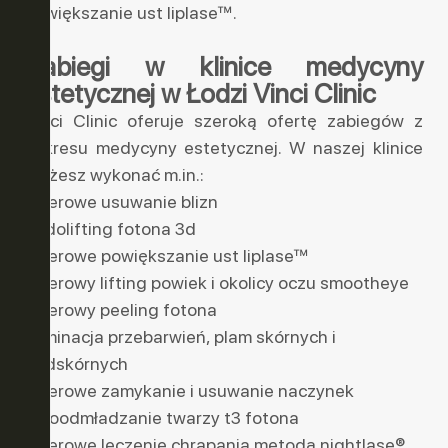
powiększanie ust liplase™.
Zabiegi w klinice medycyny
estetycznej w Łodzi Vinci Clinic
Vinci Clinic oferuje szeroką ofertę zabiegów z
zakresu medycyny estetycznej. W naszej klinice
możesz wykonać m.in.:
laserowe usuwanie blizn
endolifting fotona 3d
laserowe powiększanie ust liplase™
laserowy lifting powiek i okolicy oczu smootheye
laserowy peeling fotona
eliminacja przebarwień, plam skórnych i
podskórnych
laserowe zamykanie i usuwanie naczynek
fotoodmładzanie twarzy t3 fotona
laserowe leczenie chrapania metodą nightlase®