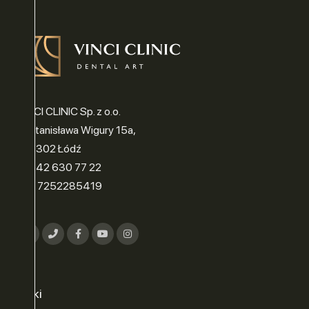
VINCI CLINIC Sp. z o.o.
ul. Stanisława Wigury 15a,
90-302 Łódź
tel.: 42 630 77 22
NIP: 7252285419
Linki