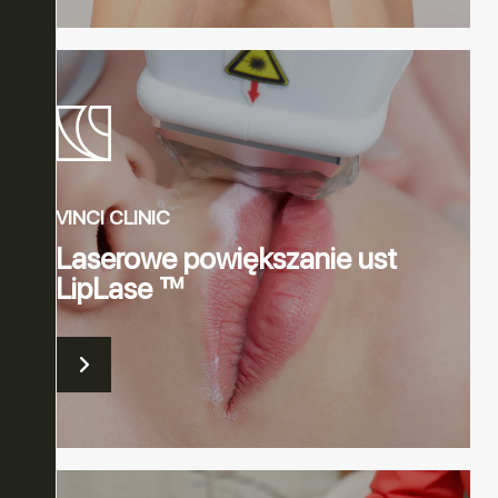
ER
OWO-
VINCI CLINIC
Laserowe powiększanie ust
LipLase ™