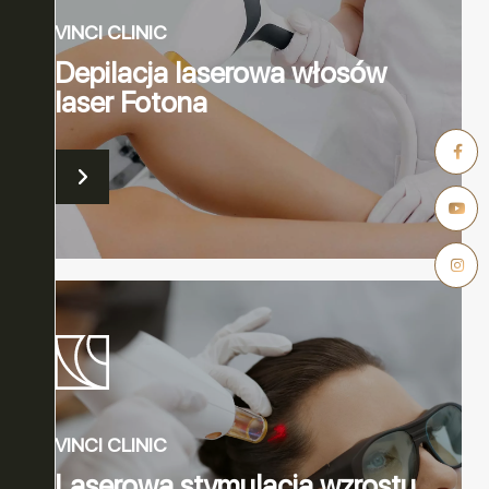
VINCI CLINIC
Depilacja laserowa włosów
laser Fotona
VINCI CLINIC
Laserowa stymulacja wzrostu