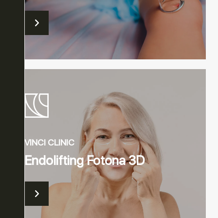
ASE ™
Y
LUZJA
VINCI CLINIC
Endolifting Fotona 3D
ONA