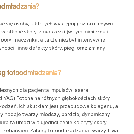
oodmładzania?
ć się osoby, u których występują oznaki upływu
 wiotkość skóry, zmarszczki (w tym mimiczne i
e pory i naczynka, a także niezbyt intensywne
ności i inne defekty skóry, piegi oraz zmiany
eg fotoodmładzania?
olesnych dla pacjenta impulsów lasera
YAG) Fotona na różnych głębokościach skóry
kodzeń. Ich skutkiem jest przebudowa kolagenu, a
óry nadaje twarzy młodszy, bardziej dynamiczny
ra ta umożliwia ujednolicenie koloryty skóry
 przebarwień. Zabieg fotoodmładzania twarzy trwa