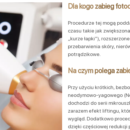
Dla kogo zabieg fot
Procedurze tej mogą podda
czasu takie jak zwiększona
„kurze łapki”), rozszerzon
przebarwienia skóry, nierów
potrądzikowe.
Na czym polega zabi
Przy użyciu krótkich, bezb
neodymowo-yagowego (Nd:
dochodzi do serii mikrousz
zarazem efekt liftingu, kt
wygląd. Dodatkowo procedu
dzięki częściowej redukcji