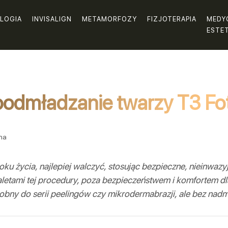
LOGIA
INVISALIGN
METAMORFOZY
FIZJOTERAPIA
MEDY
ESTE
oodmładzanie twarzy T3 Fo
na
oku życia, najlepiej walczyć, stosując bezpieczne, nieinwaz
letami tej procedury, poza bezpieczeństwem i komfortem dla 
bny do serii peelingów czy mikrodermabrazji, ale bez nadm