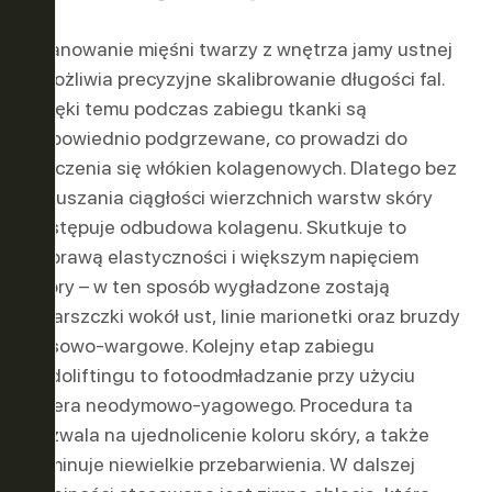
Skanowanie mięśni twarzy z wnętrza jamy ustnej
ER
OWO-
umożliwia precyzyjne skalibrowanie długości fal.
Dzięki temu podczas zabiegu tkanki są
odpowiednio podgrzewane, co prowadzi do
kurczenia się włókien kolagenowych. Dlatego bez
naruszania ciągłości wierzchnich warstw skóry
następuje odbudowa kolagenu. Skutkuje to
poprawą elastyczności i większym napięciem
skóry – w ten sposób wygładzone zostają
zmarszczki wokół ust, linie marionetki oraz bruzdy
nosowo-wargowe. Kolejny etap zabiegu
endoliftingu to fotoodmładzanie przy użyciu
lasera neodymowo-yagowego. Procedura ta
pozwala na ujednolicenie koloru skóry, a także
eliminuje niewielkie przebarwienia. W dalszej