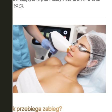
Nd:YAG).
ASE ™
Y
LUZJA
ONA
Jak przebiega zabieg?