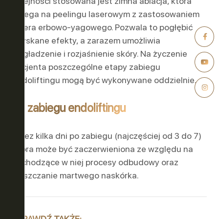
kolejności stosowana jest zimna ablacja, która
polega na peelingu laserowym z zastosowaniem
lasera erbowo-yagowego. Pozwala to pogłębić
uzyskane efekty, a zarazem umożliwia
wygładzenie i rozjaśnienie skóry. Na życzenie
pacjenta poszczególne etapy zabiegu
endoliftingu mogą być wykonywane oddzielnie.
Po zabiegu endoliftingu
Przez kilka dni po zabiegu (najczęściej od 3 do 7)
skóra może być zaczerwieniona ze względu na
zachodzące w niej procesy odbudowy oraz
złuszczanie martwego naskórka.
SPRAWDŹ TAKŻE: