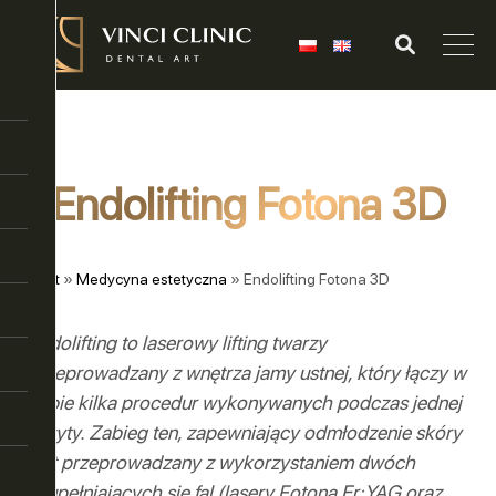
Endolifting Fotona 3D
Start
»
Medycyna estetyczna
»
Endolifting Fotona 3D
Endolifting to laserowy lifting twarzy
przeprowadzany z wnętrza jamy ustnej, który łączy w
sobie kilka procedur wykonywanych podczas jednej
wizyty. Zabieg ten, zapewniający odmłodzenie skóry
jest przeprowadzany z wykorzystaniem dwóch
uzupełniających się fal (lasery Fotona Er:YAG oraz