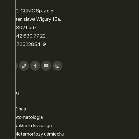
VINCI CLINIC Sp. z o.o.
ul. Stanisława Wigury 15a,
90-302 Łódź
tel.: 42 630 77 22
NIP: 7252285419
Linki
O nas
Stomatologia
Nakładki Invisalign
Metamorfozy uśmiechu