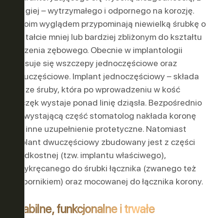
drugiej – wytrzymałego i odpornego na korozję.
Swoim wyglądem przypominają niewielką śrubkę o
kształcie mniej lub bardziej zbliżonym do kształtu
korzenia zębowego. Obecnie w implantologii
stosuje się wszczepy jednoczęściowe oraz
dwuczęściowe. Implant jednoczęściowy – składa
się ze śruby, która po wprowadzeniu w kość
szczęk wystaje ponad linię dziąsła. Bezpośrednio
na wystającą część stomatolog nakłada koronę
lub inne uzupełnienie protetyczne. Natomiast
implant dwuczęściowy zbudowany jest z części
śródkostnej (tzw. implantu właściwego),
przykręcanego do śrubki łącznika (zwanego też
wspornikiem) oraz mocowanej do łącznika korony.
Stabilne, funkcjonalne i trwałe