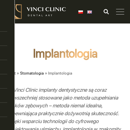
Implantologia
Start
»
Stomatologia
»
Implantologia
W Vinci Clinic implanty dentystyczne są coraz
powszechniej stosowane jako metoda uzupełniania
braków zębowych – metoda niemal idealna,
zapewniająca praktycznie dożywotnią skuteczność.
Dzięki wsparciu technologii do cyfrowego
projektowania uśmiechu, implantologia w znakomity