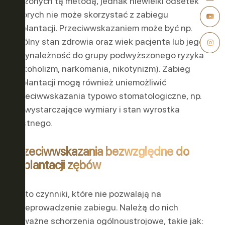
leczonych tą metodą, jednak niewielki odsetek
chorych nie może skorzystać z zabiegu
implantacji. Przeciwwskazaniem może być np.
ogólny stan zdrowia oraz wiek pacjenta lub jego
przynależność do grupy podwyższonego ryzyka
(alkoholizm, narkomania, nikotynizm). Zabieg
implantacji mogą również uniemożliwić
przeciwwskazania typowo stomatologiczne, np.
niewystarczające wymiary i stan wyrostka
kostnego.
Przeciwwskazania bezwzględne do
implantacji zębów
Są to czynniki, które nie pozwalają na
przeprowadzenie zabiegu. Należą do nich
poważne schorzenia ogólnoustrojowe, takie jak: