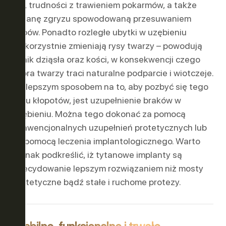
ból, trudności z trawieniem pokarmów, a także
zmianę zgryzu spowodowaną przesuwaniem
zębów. Ponadto rozległe ubytki w uzębieniu
niekorzystnie zmieniają rysy twarzy – powodują
zanik dziąsła oraz kości, w konsekwencji czego
skóra twarzy traci naturalne podparcie i wiotczeje.
Najlepszym sposobem na to, aby pozbyć się tego
typu kłopotów, jest uzupełnienie braków w
uzębieniu. Można tego dokonać za pomocą
konwencjonalnych uzupełnień protetycznych lub
za pomocą leczenia implantologicznego. Warto
jednak podkreślić, iż tytanowe implanty są
zdecydowanie lepszym rozwiązaniem niż mosty
protetyczne bądź stałe i ruchome protezy.