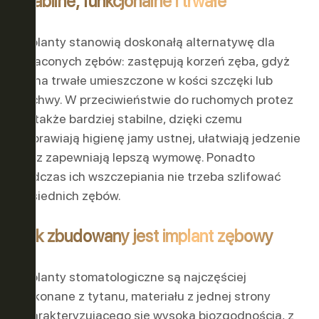
Stabilne, funkcjonalne i trwałe
Implanty stanowią doskonałą alternatywę dla
utraconych zębów: zastępują korzeń zęba, gdyż
są na trwałe umieszczone w kości szczęki lub
żuchwy. W przeciwieństwie do ruchomych protez
są także bardziej stabilne, dzięki czemu
poprawiają higienę jamy ustnej, ułatwiają jedzenie
oraz zapewniają lepszą wymowę. Ponadto
podczas ich wszczepiania nie trzeba szlifować
sąsiednich zębów.
Jak zbudowany jest implant zębowy
Implanty stomatologiczne są najczęściej
wykonane z tytanu, materiału z jednej strony
charakteryzującego się wysoką biozgodnością, z