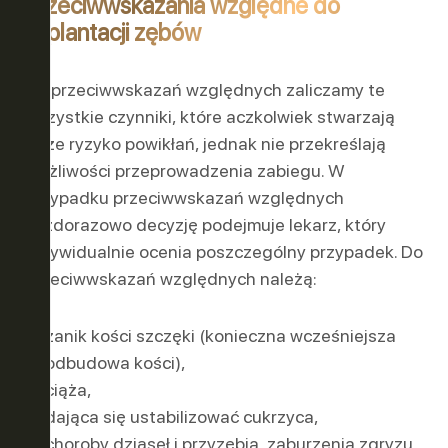
Przeciwwskazania względne do
implantacji zębów
Do przeciwwskazań względnych zaliczamy te
wszystkie czynniki, które aczkolwiek stwarzają
duże ryzyko powikłań, jednak nie przekreślają
możliwości przeprowadzenia zabiegu. W
przypadku przeciwwskazań względnych
każdorazowo decyzję podejmuje lekarz, który
indywidualnie ocenia poszczególny przypadek. Do
przeciwwskazań względnych należą:
zanik kości szczęki (konieczna wcześniejsza
odbudowa kości),
ciąża,
dająca się ustabilizować cukrzyca,
choroby dziąseł i przyzębia, zaburzenia zgryzu,