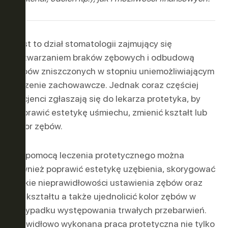
ASE ™
Y
Jest to dział stomatologii zajmujący się
odtwarzaniem braków zębowych i odbudową
zębów zniszczonych w stopniu uniemożliwiającym
leczenie zachowawcze. Jednak coraz częściej
pacjenci zgłaszają się do lekarza protetyka, by
poprawić estetykę uśmiechu, zmienić kształt lub
kolor zębów.
LUZJA
Za pomocą leczenia protetycznego można
również poprawić estetykę uzębienia, skorygować
ONA
lekkie nieprawidłowości ustawienia zębów oraz
ich kształtu a także ujednolicić kolor zębów w
przypadku występowania trwałych przebarwień.
Prawidłowo wykonana praca protetyczna nie tylko