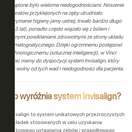
okupione było wieloma niedogodnościami. Noszenie
ASE ™
aparatów przyklejonych na zęby utrudniało
utrzymanie higieny jamy ustnej, trwało bardzo długo
Y
(2–3 lat), ponadto często wiązało się z bólem i
licznymi powikłaniami zdrowotnymi ze strony układu
stomatognatycznego. Dzięki ogromnemu postępowi
technologicznemu (sztucznej inteligencji), w Vinci
Clinic mamy do dyspozycji system Invisalign, który
jest wolny od tych wad i niedogodności dla pacjenta.
LUZJA
Co wyróżnia system Invisalign?
ONA
Invisalign to system unikatowych przezroczystych
nakładek stosowanych w celu uzyskania
właściwego ustawienia zębów i prawidłowego