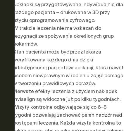
Nakładki są przygotowywane indywidualnie dla
każdego pacjenta – drukowane w 3D przy
użyciu oprogramowania cyfrowego.
W trakcie leczenia nie ma wskazań do
rezygnacji ze spożywania określonych grup
pokarmów.
Stan pacjenta może być przez lekarza
weryfikowany każdego dnia dzięki
udostępnionej pacjentowi aplikacji, która nawet
osobom niewprawnym w robieniu zdjęć pomaga
w tworzeniu prawidłowych obrazów.
Pierwsze efekty leczenia z użyciem nakładek
Invisalign są widoczne już po kilku tygodniach.
Wizyty kontrolne odbywające się co 6–8
tygodni pozwalają zachować pełen nadzór nad
postępami leczenia. Każda wizyta kontrolna to
także okazja, aby przekazać pacjentowi kolejny