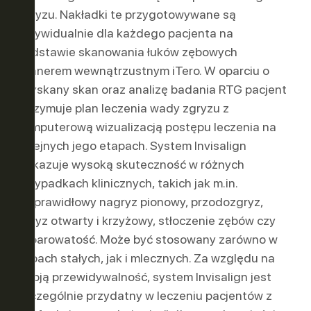
zgryzu. Nakładki te przygotowywane są
indywidualnie dla każdego pacjenta na
ER
OWO-
podstawie skanowania łuków zębowych
skanerem wewnątrzustnym iTero. W oparciu o
uzyskany skan oraz analizę badania RTG pacjent
otrzymuje plan leczenia wady zgryzu z
komputerową wizualizacją postępu leczenia na
kolejnych jego etapach. System Invisalign
wykazuje wysoką skuteczność w różnych
przypadkach klinicznych, takich jak m.in.
nieprawidłowy nagryz pionowy, przodozgryz,
zgryz otwarty i krzyżowy, stłoczenie zębów czy
szparowatość. Może być stosowany zarówno w
zębach stałych, jak i mlecznych. Za względu na
swoją przewidywalność, system Invisalign jest
szczególnie przydatny w leczeniu pacjentów z