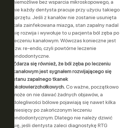
niemożliwe bez wsparcia mikroskopowego, a
nie każdy dentysta pracuje przy użyciu takiego
sprzętu. Jeśli z kanałów nie zostanie usunięta
cała zainfekowana miazga, stan zapalny nadal
się rozwija i wywołuje to u pacjenta ból zęba po
leczeniu kanałowym. Wówczas konieczne jest
tzw. re-endo, czyli powtórne leczenie
endodontyczne.
Zdarza się również, że ból zęba po leczeniu
kanałowym jest sygnałem rozwijającego się
stanu zapalnego tkanek
okołowierzchołkowych.
Co ważne, początkowo
może on nie dawać żadnych objawów, a
dolegliwości bólowe pojawiają się nawet kilka
miesięcy po zakończonym leczeniu
endodontycznym. Dlatego nie należy dziwić
się, jeśli dentysta zaleci diagnostykę RTG