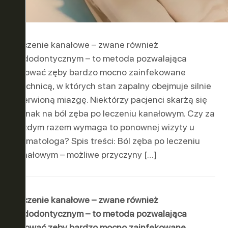
ASE ™
Y
Leczenie kanałowe – zwane również
endodontycznym – to metoda pozwalająca
ratować zęby bardzo mocno zainfekowane
próchnicą, w których stan zapalny obejmuje silnie
unerwioną miazgę. Niektórzy pacjenci skarżą się
jednak na ból zęba po leczeniu kanałowym. Czy za
każdym razem wymaga to ponownej wizyty u
LUZJA
stomatologa? Spis treści: Ból zęba po leczeniu
kanałowym – możliwe przyczyny […]
ONA
Leczenie kanałowe – zwane również
endodontycznym – to metoda pozwalająca
ratować zęby bardzo mocno zainfekowane