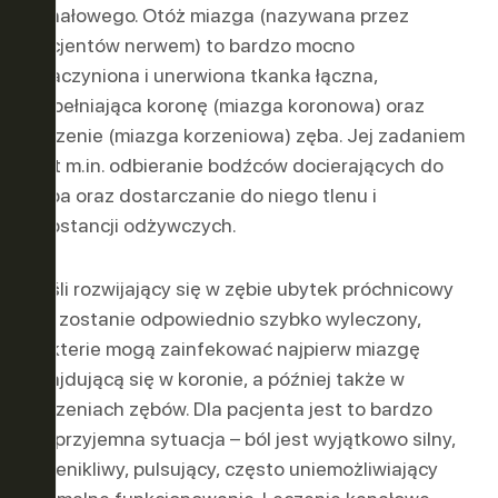
kanałowego. Otóż miazga (nazywana przez
pacjentów nerwem) to bardzo mocno
unaczyniona i unerwiona tkanka łączna,
wypełniająca koronę (miazga koronowa) oraz
korzenie (miazga korzeniowa) zęba. Jej zadaniem
jest m.in. odbieranie bodźców docierających do
zęba oraz dostarczanie do niego tlenu i
substancji odżywczych.
Jeśli rozwijający się w zębie ubytek próchnicowy
nie zostanie odpowiednio szybko wyleczony,
bakterie mogą zainfekować najpierw miazgę
znajdującą się w koronie, a później także w
korzeniach zębów. Dla pacjenta jest to bardzo
nieprzyjemna sytuacja – ból jest wyjątkowo silny,
przenikliwy, pulsujący, często uniemożliwiający