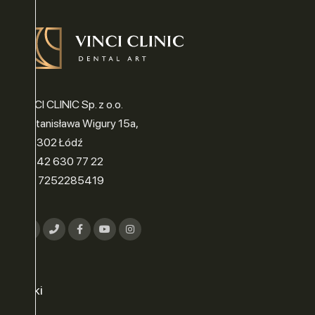
VINCI CLINIC Sp. z o.o.
ul. Stanisława Wigury 15a,
90-302 Łódź
tel.: 42 630 77 22
NIP: 7252285419
Linki