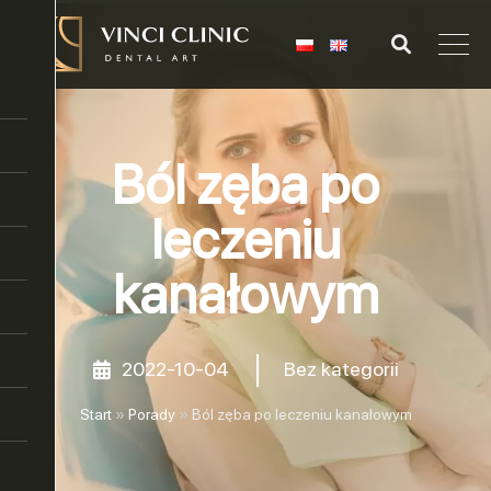
Ból zęba po
leczeniu
kanałowym
2022-10-04
Bez kategorii
Start
»
Porady
»
Ból zęba po leczeniu kanałowym