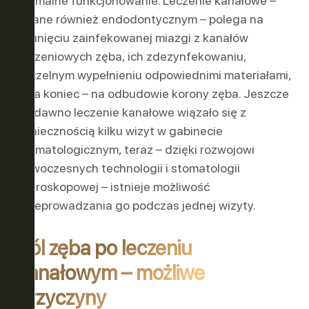
normalne funkcjonowanie. Leczenie kanałowe –
zwane również endodontycznym – polega na
usunięciu zainfekowanej miazgi z kanałów
korzeniowych zęba, ich zdezynfekowaniu,
szczelnym wypełnieniu odpowiednimi materiałami,
a na koniec – na odbudowie korony zęba. Jeszcze
niedawno leczenie kanałowe wiązało się z
koniecznością kilku wizyt w gabinecie
stomatologicznym, teraz – dzięki rozwojowi
nowoczesnych technologii i stomatologii
mikroskopowej – istnieje możliwość
przeprowadzania go podczas jednej wizyty.
Ból zęba po leczeniu
kanałowym – możliwe
przyczyny