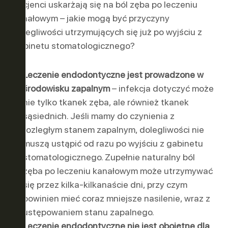
pacjenci uskarżają się na ból zęba po leczeniu
kanałowym – jakie mogą być przyczyny
dolegliwości utrzymujących się już po wyjściu z
gabinetu stomatologicznego?
Leczenie endodontyczne jest prowadzone w
środowisku zapalnym
– infekcja dotyczyć może
nie tylko tkanek zęba, ale również tkanek
sąsiednich. Jeśli mamy do czynienia z
rozległym stanem zapalnym, dolegliwości nie
muszą ustąpić od razu po wyjściu z gabinetu
stomatologicznego. Zupełnie naturalny ból
zęba po leczeniu kanałowym może utrzymywać
się przez kilka-kilkanaście dni, przy czym
powinien mieć coraz mniejsze nasilenie, wraz z
ustępowaniem stanu zapalnego.
Leczenie endodontyczne nie jest obojętne dla