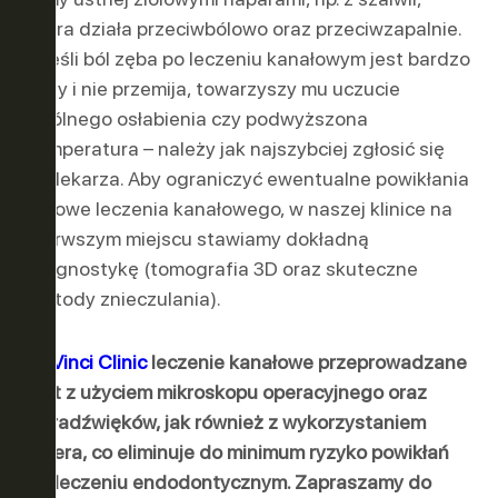
która działa przeciwbólowo oraz przeciwzapalnie.
A jeśli ból zęba po leczeniu kanałowym jest bardzo
silny i nie przemija, towarzyszy mu uczucie
ogólnego osłabienia czy podwyższona
temperatura – należy jak najszybciej zgłosić się
do lekarza. Aby ograniczyć ewentualne powikłania
bólowe leczenia kanałowego, w naszej klinice na
pierwszym miejscu stawiamy dokładną
diagnostykę (tomografia 3D oraz skuteczne
metody znieczulania).
W
Vinci Clinic
leczenie kanałowe przeprowadzane
jest z użyciem mikroskopu operacyjnego oraz
ultradźwięków, jak również z wykorzystaniem
lasera, co eliminuje do minimum ryzyko powikłań
po leczeniu endodontycznym. Zapraszamy do