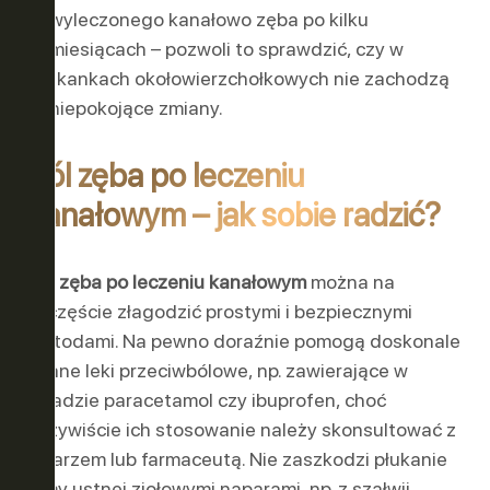
wyleczonego kanałowo zęba po kilku
miesiącach – pozwoli to sprawdzić, czy w
tkankach okołowierzchołkowych nie zachodzą
niepokojące zmiany.
Ból zęba po leczeniu
kanałowym – jak sobie radzić?
Ból zęba po leczeniu kanałowym
można na
szczęście złagodzić prostymi i bezpiecznymi
metodami. Na pewno doraźnie pomogą doskonale
znane leki przeciwbólowe, np. zawierające w
składzie paracetamol czy ibuprofen, choć
oczywiście ich stosowanie należy skonsultować z
lekarzem lub farmaceutą. Nie zaszkodzi płukanie
jamy ustnej ziołowymi naparami, np. z szałwii,