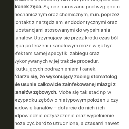
tkanek zęba.
Są one naruszane pod względem
mechanicznym oraz chemicznym, m.in. poprzez
kontakt z narzędziami endodontycznymi oraz
substancjami stosowanymi do wypełniania
kanałów. Utrzymujący się przez krótki czas ból
zęba po leczeniu kanałowym może więc być
efektem samej specyfiki zabiegu oraz
wykonywanych w jej trakcie procedur,
skutkujących podrażnieniem tkanek.
Zdarza się, że wykonujący zabieg stomatolog
nie usunie całkowicie zainfekowanej miazgi z
kanałów zębowych.
Może się tak stać np. w
przypadku zębów o nietypowym położeniu czy
budowie kanałów – dotarcie do nich i ich
odpowiednie oczyszczenie oraz wypełnienie
może być bardzo utrudnione, a czasami nawet