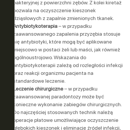
bakteryjnej z powierzchni zębów. Z kolei kiretaż
pozwala na oczyszczenie kieszonek
dziąsłowych z zapalnie zmienionych tkanek.
Antybiotykoterapia
– w przypadku
zaawansowanego zapalenia przyzębia stosuje
się antybiotyki, które mogą być aplikowane
miejscowo w postaci żeli lub maści, jak również
ogólnoustrojowo. Wskazania do
antybiotykoterapii zależą od rozległości infekcji
oraz reakcji organizmu pacjenta na
standardowe leczenie.
Leczenie chirurgiczne
– w przypadku
zaawansowanej paradontozy może być
konieczne wykonanie zabiegów chirurgicznych.
Do najczęściej stosowanych technik należą
operacje płatowe umożliwiające oczyszczenie
głębokich kieszonek i eliminację źródeł infekcji,