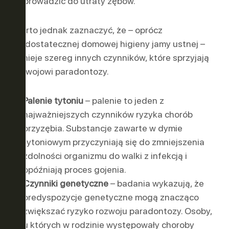
doprowadzić do utraty zębów.
Warto jednak zaznaczyć, że – oprócz
niedostatecznej domowej higieny jamy ustnej –
istnieje szereg innych czynników, które sprzyjają
rozwojowi paradontozy.
Palenie tytoniu
– palenie to jeden z
najważniejszych czynników ryzyka chorób
przyzębia. Substancje zawarte w dymie
tytoniowym przyczyniają się do zmniejszenia
zdolności organizmu do walki z infekcją i
opóźniają proces gojenia.
Czynniki genetyczne
– badania wykazują, że
predyspozycje genetyczne mogą znacząco
zwiększać ryzyko rozwoju paradontozy. Osoby,
u których w rodzinie występowały choroby