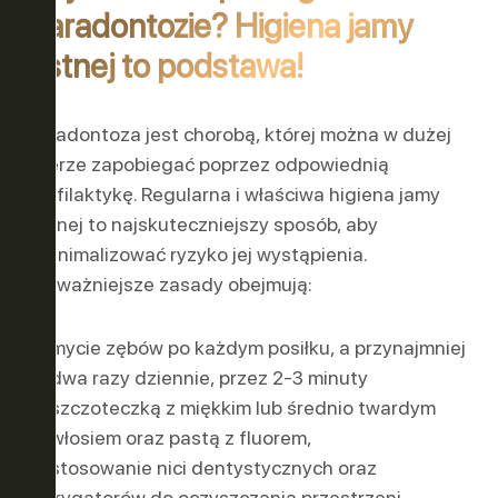
paradontozie? Higiena jamy
ustnej to podstawa!
Paradontoza jest chorobą, której można w dużej
mierze zapobiegać poprzez odpowiednią
profilaktykę. Regularna i właściwa higiena jamy
ustnej to najskuteczniejszy sposób, aby
zminimalizować ryzyko jej wystąpienia.
Najważniejsze zasady obejmują:
mycie zębów po każdym posiłku, a przynajmniej
dwa razy dziennie, przez 2-3 minuty
szczoteczką z miękkim lub średnio twardym
włosiem oraz pastą z fluorem,
stosowanie nici dentystycznych oraz
irygatorów do oczyszczania przestrzeni