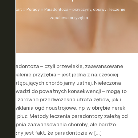
ASE ™
Start
»
Porady
»
Paradontoza – przyczyny, objawy i leczenie
zapalenia przyzębia
Y
Paradontoza – czyli przewlekłe, zaawansowane
zapalenie przyzębia – jest jedną z najczęściej
LUZJA
występujących chorób jamy ustnej. Nieleczona
prowadzi do poważnych konsekwencji – mogą to
być zarówno przedwczesna utrata zębów, jak i
ONA
powikłania ogólnoustrojowe, np. w obrębie nerek
czy płuc. Metody leczenia paradontozy zależą od
stopnia zaawansowania choroby, ale bardzo
ważny jest fakt, że paradontozie w […]