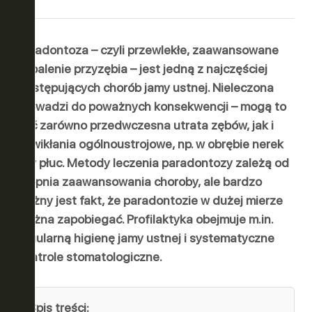
ER
OWO-
Paradontoza – czyli przewlekłe, zaawansowane
zapalenie przyzębia – jest jedną z najczęściej
występujących chorób jamy ustnej. Nieleczona
prowadzi do poważnych konsekwencji – mogą to
być zarówno przedwczesna utrata zębów, jak i
powikłania ogólnoustrojowe, np. w obrębie nerek
czy płuc. Metody leczenia paradontozy zależą od
stopnia zaawansowania choroby, ale bardzo
ważny jest fakt, że paradontozie w dużej mierze
można zapobiegać. Profilaktyka obejmuje m.in.
regularną higienę jamy ustnej i systematyczne
kontrole stomatologiczne.
Spis treści: