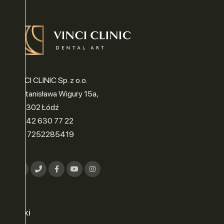
VINCI CLINIC Sp. z o.o.
ul. Stanisława Wigury 15a,
90-302 Łódź
tel.: 42 630 77 22
NIP: 7252285419
Linki