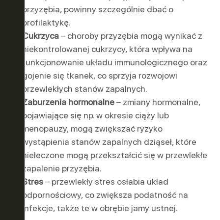
przyzębia, powinny szczególnie dbać o
profilaktykę.
Cukrzyca
– choroby przyzębia mogą wynikać z
niekontrolowanej cukrzycy, która wpływa na
funkcjonowanie układu immunologicznego oraz
gojenie się tkanek, co sprzyja rozwojowi
przewlekłych stanów zapalnych.
Zaburzenia hormonalne
– zmiany hormonalne,
pojawiające się np. w okresie ciąży lub
menopauzy, mogą zwiększać ryzyko
wystąpienia stanów zapalnych dziąseł, które
nieleczone mogą przekształcić się w przewlekłe
zapalenie przyzębia.
Stres
– przewlekły stres osłabia układ
odpornościowy, co zwiększa podatność na
infekcje, także te w obrębie jamy ustnej.