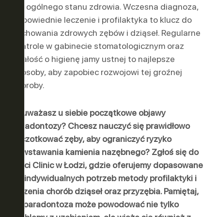
dla ogólnego stanu zdrowia. Wczesna diagnoza,
odpowiednie leczenie i profilaktyka to klucz do
zachowania zdrowych zębów i dziąseł. Regularne
kontrole w gabinecie stomatologicznym oraz
dbałość o higienę jamy ustnej to najlepsze
sposoby, aby zapobiec rozwojowi tej groźnej
choroby.
Zauważasz u siebie początkowe objawy
paradontozy? Chcesz nauczyć się prawidłowo
szczotkować zęby, aby ograniczyć ryzyko
powstawania kamienia nazębnego? Zgłoś się do
Vinci Clinic w Łodzi, gdzie oferujemy dopasowane
do indywidualnych potrzeb metody profilaktyki i
leczenia chorób dziąseł oraz przyzębia. Pamiętaj,
że paradontoza może powodować nie tylko