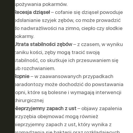
spożywania pokarmów.
Recesja dziąseł
– cofanie się dziąseł powoduje
odsłanianie szyjek zębów, co może prowadzić
do nadwrażliwości na zimno, ciepło czy słodkie
pokarmy.
Utrata stabilności zębów
– z czasem, w wyniku
zaniku kości, zęby mogą tracić swoją
stabilność, co skutkuje ich przesuwaniem się
lub rozchwianiem.
Ropnie
– w zaawansowanych przypadkach
paradontozy może dochodzić do powstawania
ropni, które są bolesne i wymagają interwencji
chirurgicznej
Nieprzyjemny zapach z ust
– objawy zapalenia
przyzębia obejmować mogą również
nieprzyjemny zapach z ust, który wynika z
gromadzenia się bakterii oraz rozkładających