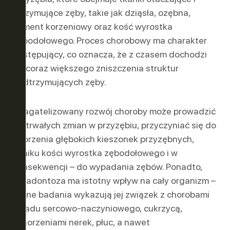
utrzymujące zęby, takie jak dziąsła, ozębna,
cement korzeniowy oraz kość wyrostka
zębodołowego. Proces chorobowy ma charakter
postępujący, co oznacza, że z czasem dochodzi
do coraz większego zniszczenia struktur
podtrzymujących zęby.
Zbagatelizowany rozwój choroby może prowadzić
do trwałych zmian w przyzębiu, przyczyniać się do
tworzenia głębokich kieszonek przyzębnych,
zaniku kości wyrostka zębodołowego i w
konsekwencji – do wypadania zębów. Ponadto,
paradontoza ma istotny wpływ na cały organizm –
liczne badania wykazują jej związek z chorobami
układu sercowo-naczyniowego, cukrzycą,
schorzeniami nerek, płuc, a nawet