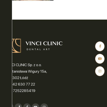
ASE ™
Y
LUZJA
VINCI CLINIC Sp. z o.o.
ul. Stanisława Wigury 15a,
90-302 Łódź
ONA
tel.: 42 630 77 22
NIP: 7252285419