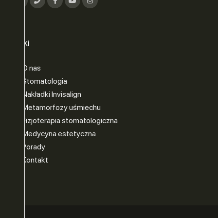
ER
OWO-
Linki
O nas
Stomatologia
Nakładki Invisalign
Metamorfozy uśmiechu
Fizjoterapia stomatologiczna
Medycyna estetyczna
Porady
Kontakt