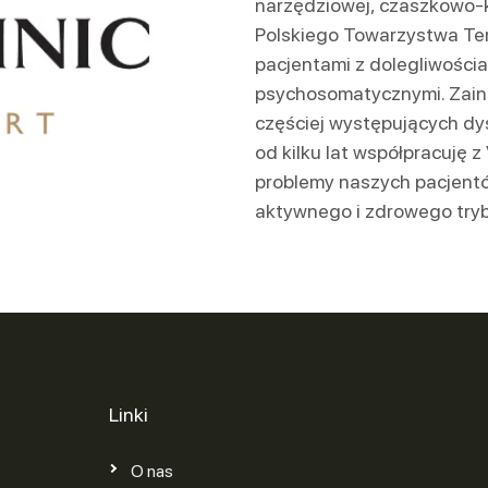
narzędziowej, czaszkowo-k
Polskiego Towarzystwa Tera
pacjentami z dolegliwościa
psychosomatycznymi. Zains
częściej występujących d
od kilku lat współpracuję z
problemy naszych pacjentó
aktywnego i zdrowego tryb
Linki
O nas