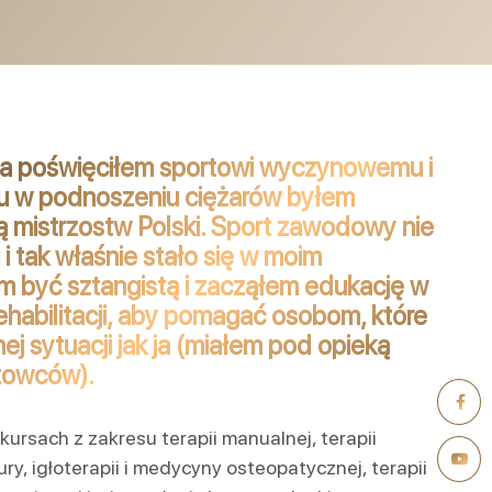
ta poświęciłem sportowi wyczynowemu i
aju w podnoszeniu ciężarów byłem
ą mistrzostw Polski. Sport zawodowy nie
i tak właśnie stało się w moim
m być sztangistą i zacząłem edukację w
i rehabilitacji, aby pomagać osobom, które
ej sytuacji jak ja (miałem pod opieką
rtowców).
kursach z zakresu terapii manualnej, terapii
ry, igłoterapii i medycyny osteopatycznej, terapii