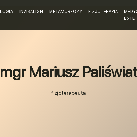
LOGIA
INVISALIGN
METAMORFOZY
FIZJOTERAPIA
MEDY
ESTE
mgr Mariusz Paliświa
fizjoterapeuta