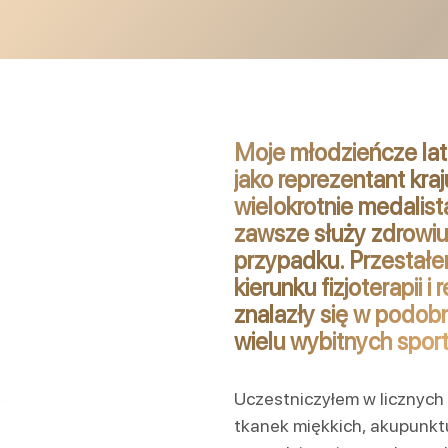
Moje młodzieńcze la
jako reprezentant kr
wielokrotnie medalist
zawsze służy zdrowiu 
przypadku. Przestałe
kierunku fizjoterapii 
znalazły się w podobn
wielu wybitnych spo
Uczestniczyłem w licznych 
tkanek miękkich, akupunktu